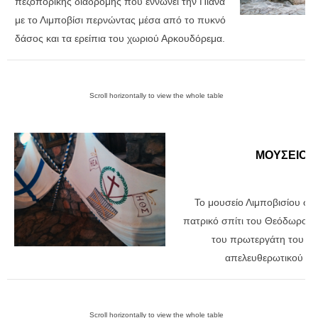
πεζοπορικής διαδρομής που εννώνει την Πιάνα
με το Λιμποβίσι περνώντας μέσα από το πυκνό
δάσος και τα ερείπια του χωριού Αρκουδόρεμα.
ΜΟΥΣΕΙΟ
Το μουσείο Λιμποβισίου στε
πατρικό σπίτι του Θεόδωρου
του πρωτεργάτη του Ελ
απελευθερωτικού αγ